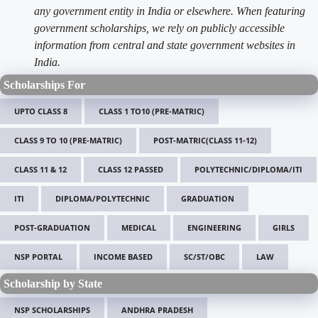
any government entity in India or elsewhere. When featuring
government scholarships, we rely on publicly accessible
information from central and state government websites in
India.
Scholarships For
UPTO CLASS 8
CLASS 1 TO10 (PRE-MATRIC)
CLASS 9 TO 10 (PRE-MATRIC)
POST-MATRIC(CLASS 11-12)
CLASS 11 & 12
CLASS 12 PASSED
POLYTECHNIC/DIPLOMA/ITI
ITI
DIPLOMA/POLYTECHNIC
GRADUATION
POST-GRADUATION
MEDICAL
ENGINEERING
GIRLS
NSP PORTAL
INCOME BASED
SC/ST/OBC
LAW
Scholarship by State
NSP SCHOLARSHIPS
ANDHRA PRADESH