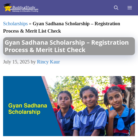
Skip
ME
to
content
Scholarships
»
Gyan Sadhana Scholarship – Registration
Process & Merit List Check
Gyan Sadhana Scholarship – Registration
Process & Merit List Check
July 15, 2025
by
Rincy Kaur