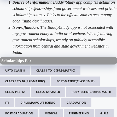
Source of Information:
Buddy4Study app compiles details on
scholarships/fellowships from government websites and private
scholarship sources. Links to the official sources accompany
each listing detail pages.
Non-affiliation
: The Buddy4Study app is not associated with
any government entity in India or elsewhere. When featuring
government scholarships, we rely on publicly accessible
information from central and state government websites in
India.
Scholarships For
UPTO CLASS 8
CLASS 1 TO10 (PRE-MATRIC)
CLASS 9 TO 10 (PRE-MATRIC)
POST-MATRIC(CLASS 11-12)
CLASS 11 & 12
CLASS 12 PASSED
POLYTECHNIC/DIPLOMA/ITI
ITI
DIPLOMA/POLYTECHNIC
GRADUATION
POST-GRADUATION
MEDICAL
ENGINEERING
GIRLS