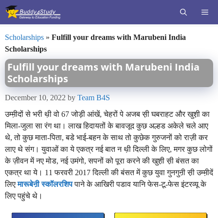
Skip
ME
to
content
Scholarships
»
Fulfill your dreams with Marubeni India
Scholarships
Fulfill your dreams with Marubeni India
Scholarships
December 10, 2022
by
Team B4S
उम्म़ीदों से भरी थ़ी वो 67 जोड़ी आंखें, चेहरों पे अजब स़ी घबराहट और खुश़ी का
मिला-जुला सा रंग था। लाख हिदायतों के बावजूद कुछ अल्हड अकेले चले आए
थे, तो कुछ माता-पिता, बडे भाई-बहन के साथ तो कुछेक गुरुजनों को राज़ी कर
लाए थे संग। युवाओं का ये एकत्र नई बात न थ़ी दिल्ली के लिए, मगर कुछ लोगों
के ज़ीवन में नए मोड, नई उमंगो, सपनों को पूरा करने की खुश़ी स़ी बंसत का
एकत्र था ये। 11 फरवरी 2017 दिल्ली की बंसत में कुछ युवा गुनगुऩी स़ी उम्म़ीदें
लिए
मारूबेऩी स्कॉलरशिप
पाने के आखिरी पडाव यानि फेस-टू-फेस इंटरव्यू के
लिए पहुंचे थे।