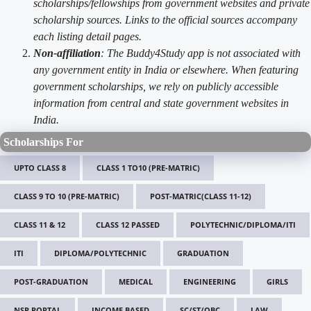
scholarships/fellowships from government websites and private
scholarship sources. Links to the official sources accompany
each listing detail pages.
Non-affiliation
: The Buddy4Study app is not associated with
any government entity in India or elsewhere. When featuring
government scholarships, we rely on publicly accessible
information from central and state government websites in
India.
Scholarships For
UPTO CLASS 8
CLASS 1 TO10 (PRE-MATRIC)
CLASS 9 TO 10 (PRE-MATRIC)
POST-MATRIC(CLASS 11-12)
CLASS 11 & 12
CLASS 12 PASSED
POLYTECHNIC/DIPLOMA/ITI
ITI
DIPLOMA/POLYTECHNIC
GRADUATION
POST-GRADUATION
MEDICAL
ENGINEERING
GIRLS
NSP PORTAL
INCOME BASED
SC/ST/OBC
LAW